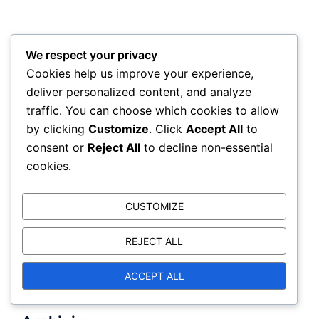
Cerca
We respect your privacy
Cookies help us improve your experience,
Search
deliver personalized content, and analyze
for:
traffic. You can choose which cookies to allow
by clicking
Customize
. Click
Accept All
to
consent or
Reject All
to decline non-essential
Categorie
cookies.
CUSTOMIZE
Scenari di Gioco e Rotazioni
Strategie di Rotazione per Allenatori
REJECT ALL
Tecniche di Posizionamento nel Pallavolo
ACCEPT ALL