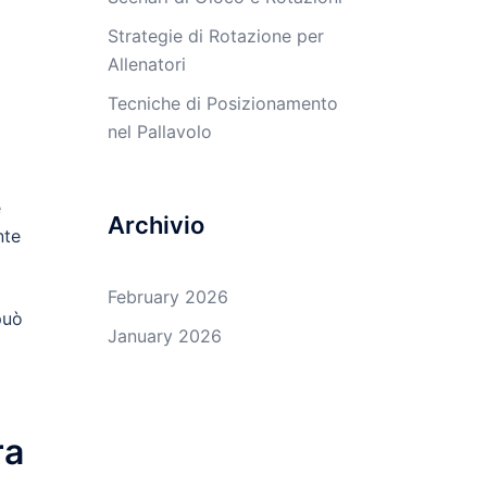
Strategie di Rotazione per
Allenatori
Tecniche di Posizionamento
nel Pallavolo
e
Archivio
nte
February 2026
può
January 2026
ra