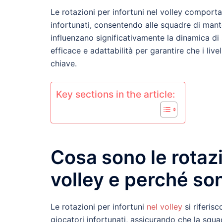
Le rotazioni per infortuni nel volley comporta
infortunati, consentendo alle squadre di mante
influenzano significativamente la dinamica di
efficace e adattabilità per garantire che i liv
chiave.
Key sections in the article:
Cosa sono le rotazi
volley e perché so
Le rotazioni per infortuni
nel volley
si riferisc
giocatori infortunati, assicurando che la squ