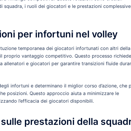
 squadra, i ruoli dei giocatori e le prestazioni complessive
oni per infortuni nel volley
tuzione temporanea dei giocatori infortunati con altri della
il proprio vantaggio competitivo. Questo processo richied
 allenatori e giocatori per garantire transizioni fluide dura
degli infortuni e determinano il miglior corso d’azione, che 
iche posizioni. Questo approccio aiuta a minimizzare le
zzando l’efficacia dei giocatori disponibili.
 sulle prestazioni della squad