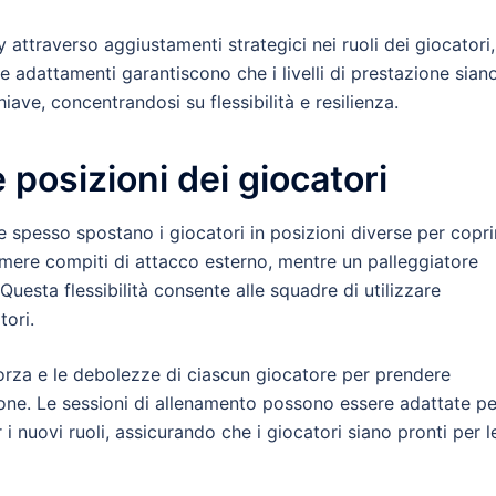
y attraverso aggiustamenti strategici nei ruoli dei giocatori,
 adattamenti garantiscono che i livelli di prestazione sian
ave, concentrandosi su flessibilità e resilienza.
e posizioni dei giocatori
 spesso spostano i giocatori in posizioni diverse per coprir
mere compiti di attacco esterno, mentre un palleggiatore
Questa flessibilità consente alle squadre di utilizzare
tori.
 forza e le debolezze di ciascun giocatore per prendere
ione. Le sessioni di allenamento possono essere adattate pe
 i nuovi ruoli, assicurando che i giocatori siano pronti per l