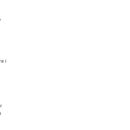
o
e i
r
e