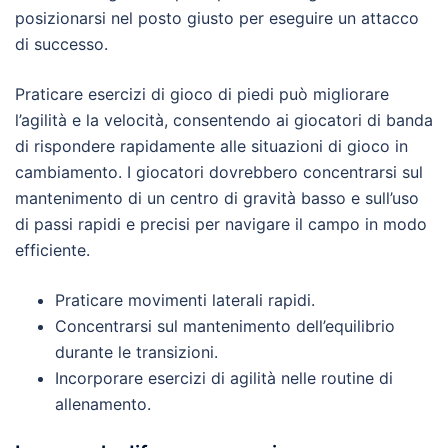
posizionarsi nel posto giusto per eseguire un attacco
di successo.
Praticare esercizi di gioco di piedi può migliorare
l’agilità e la velocità, consentendo ai giocatori di banda
di rispondere rapidamente alle situazioni di gioco in
cambiamento. I giocatori dovrebbero concentrarsi sul
mantenimento di un centro di gravità basso e sull’uso
di passi rapidi e precisi per navigare il campo in modo
efficiente.
Praticare movimenti laterali rapidi.
Concentrarsi sul mantenimento dell’equilibrio
durante le transizioni.
Incorporare esercizi di agilità nelle routine di
allenamento.