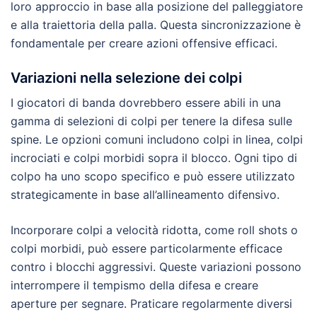
loro approccio in base alla posizione del palleggiatore
e alla traiettoria della palla. Questa sincronizzazione è
fondamentale per creare azioni offensive efficaci.
Variazioni nella selezione dei colpi
I giocatori di banda dovrebbero essere abili in una
gamma di selezioni di colpi per tenere la difesa sulle
spine. Le opzioni comuni includono colpi in linea, colpi
incrociati e colpi morbidi sopra il blocco. Ogni tipo di
colpo ha uno scopo specifico e può essere utilizzato
strategicamente in base all’allineamento difensivo.
Incorporare colpi a velocità ridotta, come roll shots o
colpi morbidi, può essere particolarmente efficace
contro i blocchi aggressivi. Queste variazioni possono
interrompere il tempismo della difesa e creare
aperture per segnare. Praticare regolarmente diversi