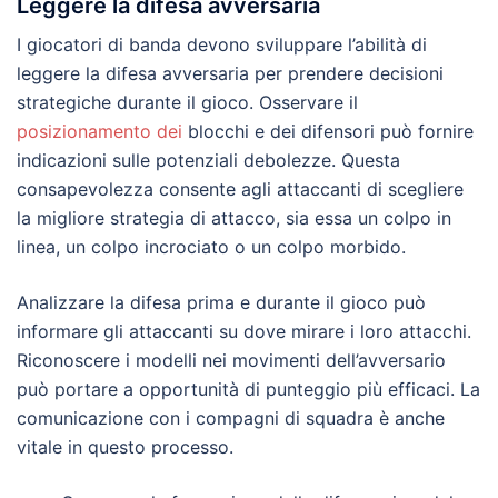
Leggere la difesa avversaria
I giocatori di banda devono sviluppare l’abilità di
leggere la difesa avversaria per prendere decisioni
strategiche durante il gioco. Osservare il
posizionamento dei
blocchi e dei difensori può fornire
indicazioni sulle potenziali debolezze. Questa
consapevolezza consente agli attaccanti di scegliere
la migliore strategia di attacco, sia essa un colpo in
linea, un colpo incrociato o un colpo morbido.
Analizzare la difesa prima e durante il gioco può
informare gli attaccanti su dove mirare i loro attacchi.
Riconoscere i modelli nei movimenti dell’avversario
può portare a opportunità di punteggio più efficaci. La
comunicazione con i compagni di squadra è anche
vitale in questo processo.