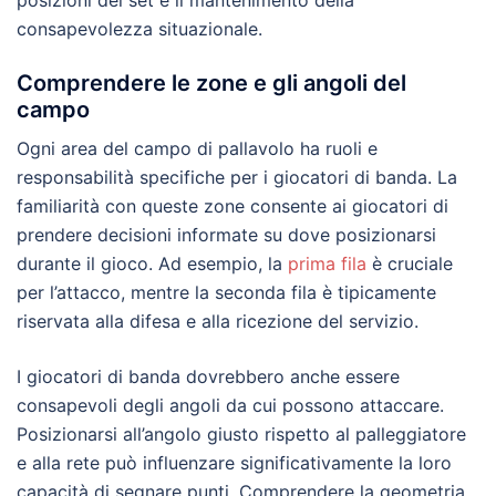
posizioni del set e il mantenimento della
consapevolezza situazionale.
Comprendere le zone e gli angoli del
campo
Ogni area del campo di pallavolo ha ruoli e
responsabilità specifiche per i giocatori di banda. La
familiarità con queste zone consente ai giocatori di
prendere decisioni informate su dove posizionarsi
durante il gioco. Ad esempio, la
prima fila
è cruciale
per l’attacco, mentre la seconda fila è tipicamente
riservata alla difesa e alla ricezione del servizio.
I giocatori di banda dovrebbero anche essere
consapevoli degli angoli da cui possono attaccare.
Posizionarsi all’angolo giusto rispetto al palleggiatore
e alla rete può influenzare significativamente la loro
capacità di segnare punti. Comprendere la geometria