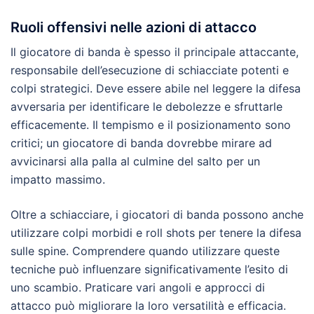
Ruoli offensivi nelle azioni di attacco
Il giocatore di banda è spesso il principale attaccante,
responsabile dell’esecuzione di schiacciate potenti e
colpi strategici. Deve essere abile nel leggere la difesa
avversaria per identificare le debolezze e sfruttarle
efficacemente. Il tempismo e il posizionamento sono
critici; un giocatore di banda dovrebbe mirare ad
avvicinarsi alla palla al culmine del salto per un
impatto massimo.
Oltre a schiacciare, i giocatori di banda possono anche
utilizzare colpi morbidi e roll shots per tenere la difesa
sulle spine. Comprendere quando utilizzare queste
tecniche può influenzare significativamente l’esito di
uno scambio. Praticare vari angoli e approcci di
attacco può migliorare la loro versatilità e efficacia.