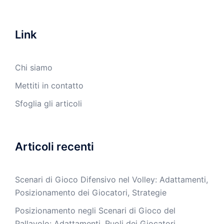
Link
Chi siamo
Mettiti in contatto
Sfoglia gli articoli
Articoli recenti
Scenari di Gioco Difensivo nel Volley: Adattamenti,
Posizionamento dei Giocatori, Strategie
Posizionamento negli Scenari di Gioco del
Pallavolo: Adattamenti, Ruoli dei Giocatori,