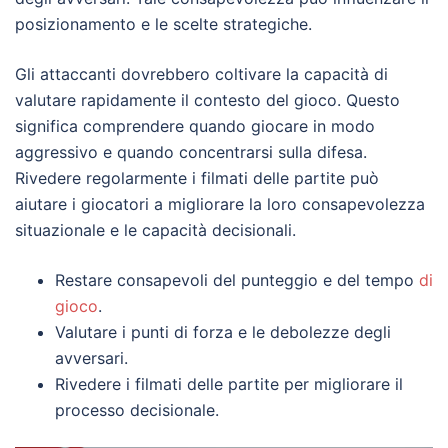
posizionamento e le scelte strategiche.
Gli attaccanti dovrebbero coltivare la capacità di
valutare rapidamente il contesto del gioco. Questo
significa comprendere quando giocare in modo
aggressivo e quando concentrarsi sulla difesa.
Rivedere regolarmente i filmati delle partite può
aiutare i giocatori a migliorare la loro consapevolezza
situazionale e le capacità decisionali.
Restare consapevoli del punteggio e del tempo
di
gioco
.
Valutare i punti di forza e le debolezze degli
avversari.
Rivedere i filmati delle partite per migliorare il
processo decisionale.