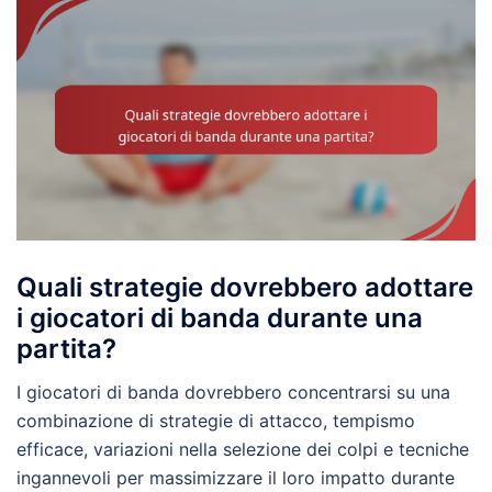
Quali strategie dovrebbero adottare
i giocatori di banda durante una
partita?
I giocatori di banda dovrebbero concentrarsi su una
combinazione di strategie di attacco, tempismo
efficace, variazioni nella selezione dei colpi e tecniche
ingannevoli per massimizzare il loro impatto durante