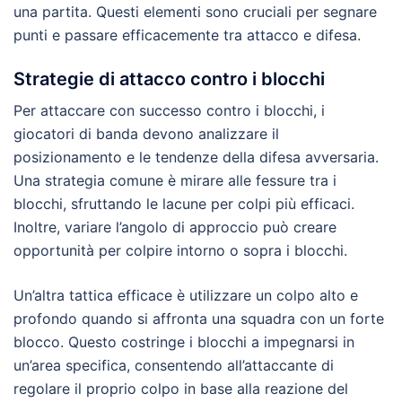
una partita. Questi elementi sono cruciali per segnare
punti e passare efficacemente tra attacco e difesa.
Strategie di attacco contro i blocchi
Per attaccare con successo contro i blocchi, i
giocatori di banda devono analizzare il
posizionamento e le tendenze della difesa avversaria.
Una strategia comune è mirare alle fessure tra i
blocchi, sfruttando le lacune per colpi più efficaci.
Inoltre, variare l’angolo di approccio può creare
opportunità per colpire intorno o sopra i blocchi.
Un’altra tattica efficace è utilizzare un colpo alto e
profondo quando si affronta una squadra con un forte
blocco. Questo costringe i blocchi a impegnarsi in
un’area specifica, consentendo all’attaccante di
regolare il proprio colpo in base alla reazione del