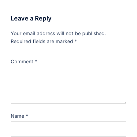
Leave a Reply
Your email address will not be published.
Required fields are marked
*
Comment
*
Name
*