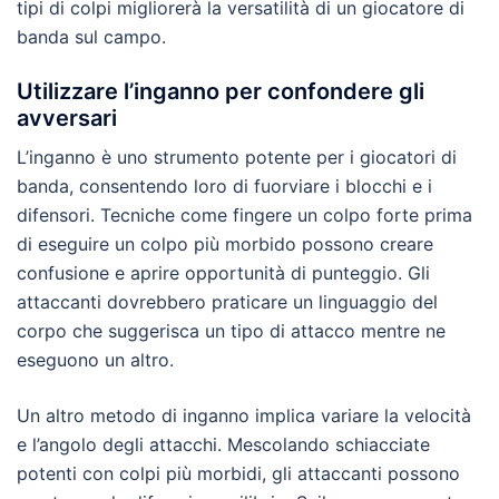
tipi di colpi migliorerà la versatilità di un giocatore di
banda sul campo.
Utilizzare l’inganno per confondere gli
avversari
L’inganno è uno strumento potente per i giocatori di
banda, consentendo loro di fuorviare i blocchi e i
difensori. Tecniche come fingere un colpo forte prima
di eseguire un colpo più morbido possono creare
confusione e aprire opportunità di punteggio. Gli
attaccanti dovrebbero praticare un linguaggio del
corpo che suggerisca un tipo di attacco mentre ne
eseguono un altro.
Un altro metodo di inganno implica variare la velocità
e l’angolo degli attacchi. Mescolando schiacciate
potenti con colpi più morbidi, gli attaccanti possono