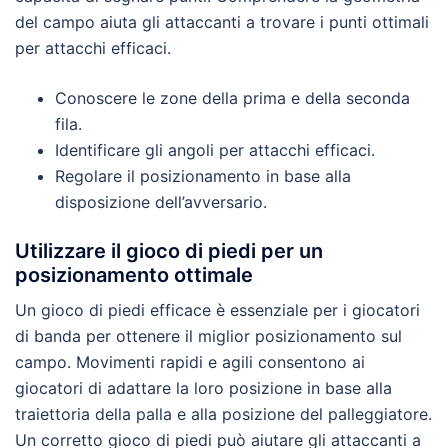
del campo aiuta gli attaccanti a trovare i punti ottimali
per attacchi efficaci.
Conoscere le zone della prima e della seconda
fila.
Identificare gli angoli per attacchi efficaci.
Regolare il posizionamento in base alla
disposizione dell’avversario.
Utilizzare il gioco di piedi per un
posizionamento ottimale
Un gioco di piedi efficace è essenziale per i giocatori
di banda per ottenere il miglior posizionamento sul
campo. Movimenti rapidi e agili consentono ai
giocatori di adattare la loro posizione in base alla
traiettoria della palla e alla posizione del palleggiatore.
Un corretto gioco di piedi può aiutare gli attaccanti a